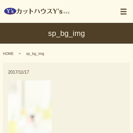
メ
sp_bg_img
HOME
sp_bg_img
2017/11/17