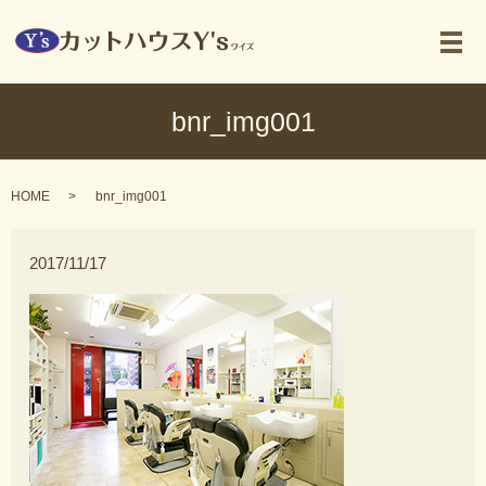
メ
bnr_img001
HOME
bnr_img001
2017/11/17